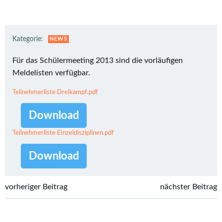
Kategorie:
NEWS
Für das Schülermeeting 2013 sind die vorläufigen
Meldelisten verfügbar.
Teilnehmerliste Dreikampf.pdf
Download
Teilnehmerliste Einzeldisziplinen.pdf
Download
Post
Post
vorheriger Beitrag
nächster Beitrag
navigation
navigation