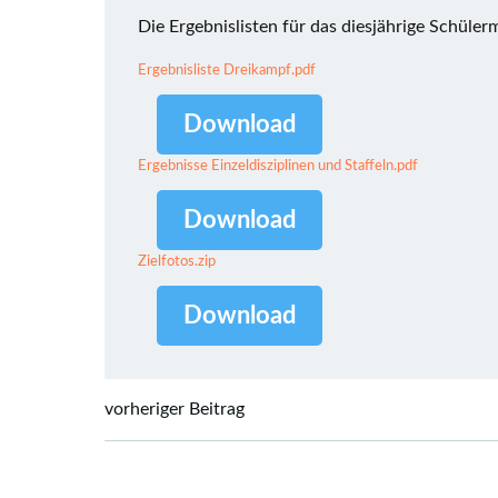
Die Ergebnislisten für das diesjährige Schüler
Ergebnisliste Dreikampf.pdf
Download
Ergebnisse Einzeldisziplinen und Staffeln.pdf
Download
Zielfotos.zip
Download
Post
vorheriger Beitrag
navigation